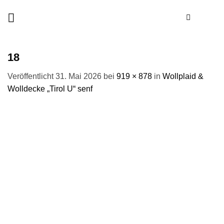
Zum
Inhalt
springen
18
Veröffentlicht
31. Mai 2026
bei
919 × 878
in
Wollplaid &
Wolldecke „Tirol U“ senf