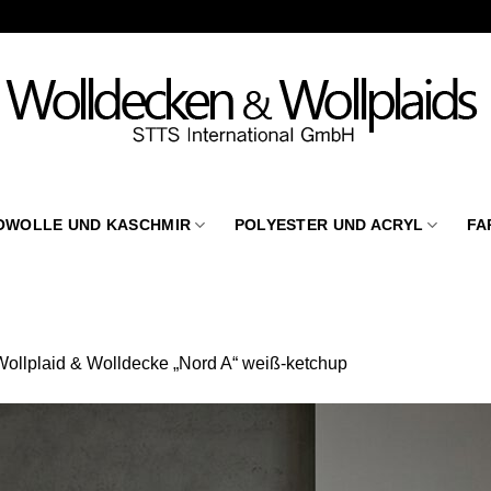
OWOLLE UND KASCHMIR
POLYESTER UND ACRYL
FA
Wollplaid & Wolldecke „Nord A“ weiß-ketchup