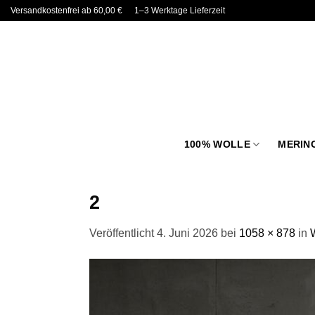
Zum
Versandkostenfrei ab 60,00 €
1–3 Werktage Lieferzeit
Inhalt
springen
100% WOLLE
MERIN
2
Veröffentlicht
4. Juni 2026
bei
1058 × 878
in