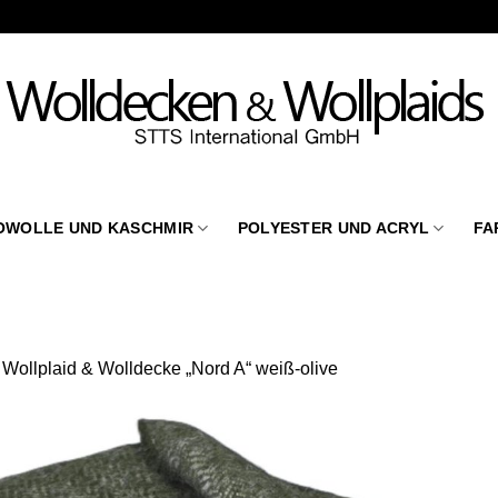
OWOLLE UND KASCHMIR
POLYESTER UND ACRYL
FA
n
Wollplaid & Wolldecke „Nord A“ weiß-olive