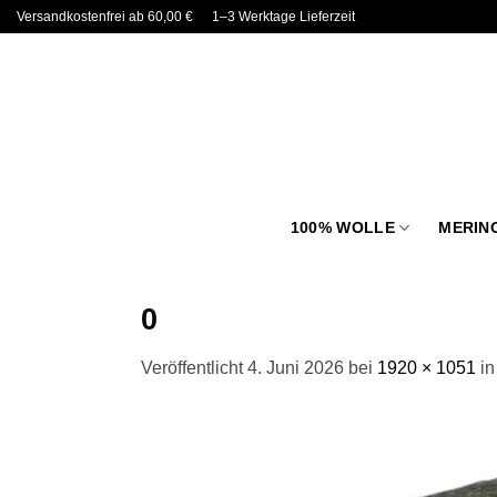
Zum
Versandkostenfrei ab 60,00 €
1–3 Werktage Lieferzeit
Inhalt
springen
100% WOLLE
MERIN
0
Veröffentlicht
4. Juni 2026
bei
1920 × 1051
i