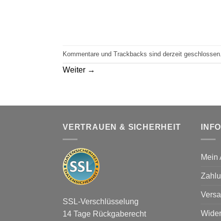
Kommentare und Trackbacks sind derzeit geschlossen
Weiter
→
VERTRAUEN & SICHERHEIT
INF
Mein 
Zahlu
Versa
SSL-Verschlüsselung
Wider
14 Tage Rückgaberecht