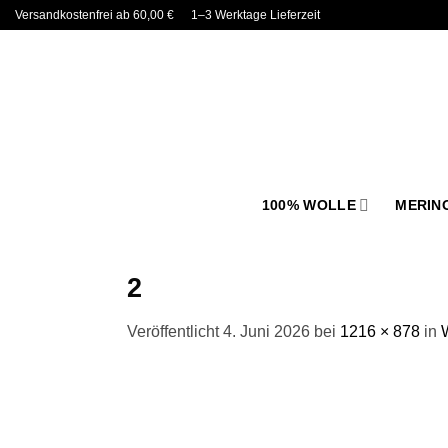
Zum
Versandkostenfrei ab 60,00 €
1–3 Werktage Lieferzeit
Inhalt
springen
100% WOLLE
MERIN
2
Veröffentlicht
4. Juni 2026
bei
1216 × 878
in