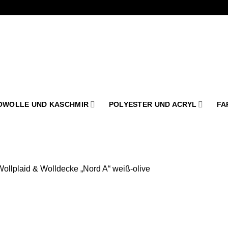
OWOLLE UND KASCHMIR
POLYESTER UND ACRYL
FA
Wollplaid & Wolldecke „Nord A“ weiß-olive