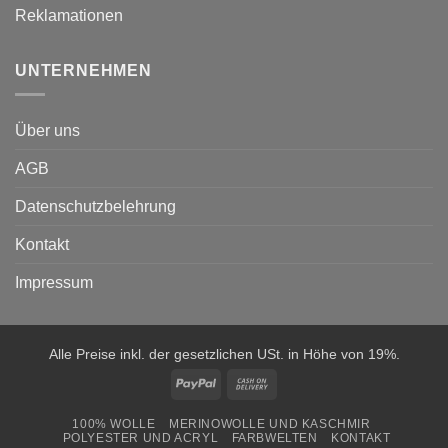
Reklamationen
UNTERNEHMEN
Über uns
AGB
Datenschutzbelehrung
Kontakt
Impressum
Alle Preise inkl. der gesetzlichen USt. in Höhe von 19%.
PayPal
Cash
On
100% WOLLE
MERINOWOLLE UND KASCHMIR
Delivery
POLYESTER UND ACRYL
FARBWELTEN
KONTAKT