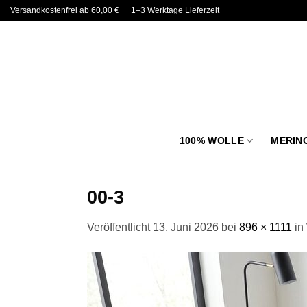
Zum
Versandkostenfrei ab 60,00 €
1–3 Werktage Lieferzeit
Inhalt
springen
100% WOLLE
MERIN
00-3
Veröffentlicht
13. Juni 2026
bei
896 × 1111
in