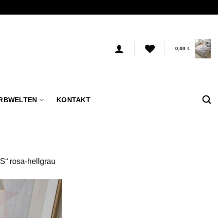
0,00
€
RBWELTEN
KONTAKT
S“ rosa-hellgrau