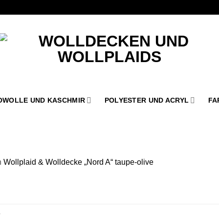
OWOLLE UND KASCHMIR
POLYESTER UND ACRYL
FA
n
Wollplaid & Wolldecke „Nord A“ taupe-olive
.