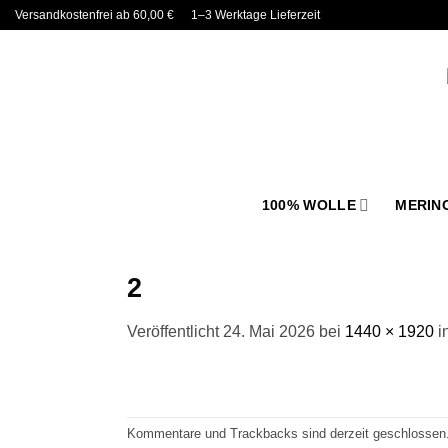
Zum
Versandkostenfrei ab 60,00 €
1–3 Werktage Lieferzeit
Inhalt
springen
100% WOLLE
MERIN
2
Veröffentlicht
24. Mai 2026
bei
1440 × 1920
i
Kommentare und Trackbacks sind derzeit geschlossen