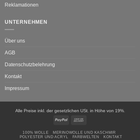
Reklamationen
UNTERNEHMEN
Über uns
AGB
Datenschutzbelehrung
Kontakt
Impressum
Alle Preise inkl. der gesetzlichen USt. in Höhe von 19%.
PayPal
Cash
On
100% WOLLE
MERINOWOLLE UND KASCHMIR
Delivery
POLYESTER UND ACRYL
FARBWELTEN
KONTAKT