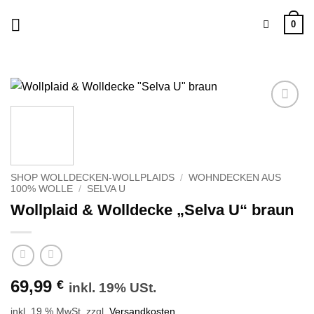
Zum
0
Inhalt
springen
Zu
Wunschliste
hinzufügen
SHOP WOLLDECKEN-WOLLPLAIDS
/
WOHNDECKEN AUS
100% WOLLE
/
SELVA U
Wollplaid & Wolldecke „Selva U“ braun
69,99
€
inkl. 19% USt.
inkl. 19 % MwSt.
zzgl.
Versandkosten