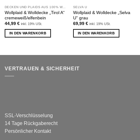
DECKEN UND PLAIDS AUS 100% WOLLE
SELVA U
Wollplaid & Wolldecke „Tirol A“
Wollplaid & Wolldecke „Selva
cremeweiß/elfenbein
U“ grau
44,99
€
69,99
€
inkl. 19% USt.
inkl. 19% USt.
IN DEN WARENKORB
IN DEN WARENKORB
VERTRAUEN & SICHERHEIT
SSL-Verschlüsselung
14 Tage Rückgaberecht
Persönlicher Kontakt