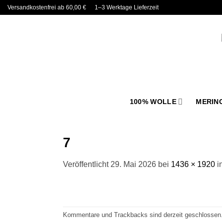
Zum
Versandkostenfrei ab 60,00 €
1–3 Werktage Lieferzeit
Inhalt
springen
100% WOLLE
MERIN
7
Veröffentlicht
29. Mai 2026
bei
1436 × 1920
i
Kommentare und Trackbacks sind derzeit geschlossen