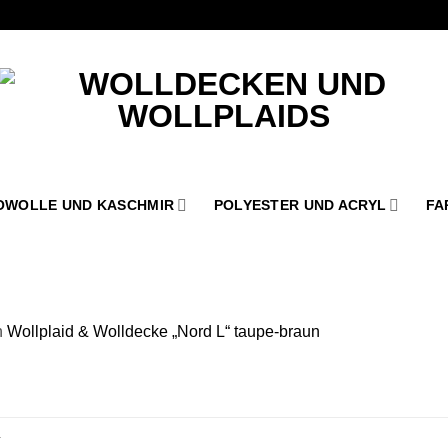
OWOLLE UND KASCHMIR
POLYESTER UND ACRYL
FA
n
Wollplaid & Wolldecke „Nord L“ taupe-braun
.