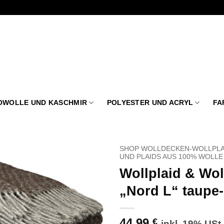
OWOLLE UND KASCHMIR
POLYESTER UND ACRYL
FA
SHOP WOLLDECKEN-WOLLPLA
UND PLAIDS AUS 100% WOLLE
Wollplaid & Wo
Zu
Wunschliste
„Nord L“ taupe
hinzufügen
44,99
€
inkl. 19% USt.