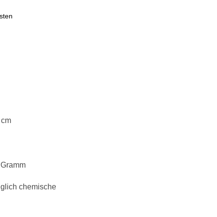
sten
 cm
0 Gramm
diglich chemische