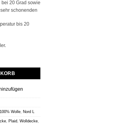
 bei 20 Grad sowie
 sehr schonenden
eratur bis 20
er.
L" taupe-braun Menge
NKORB
hinzufügen
 100% Wolle
,
Nord L
cke
,
Plaid
,
Wolldecke
,