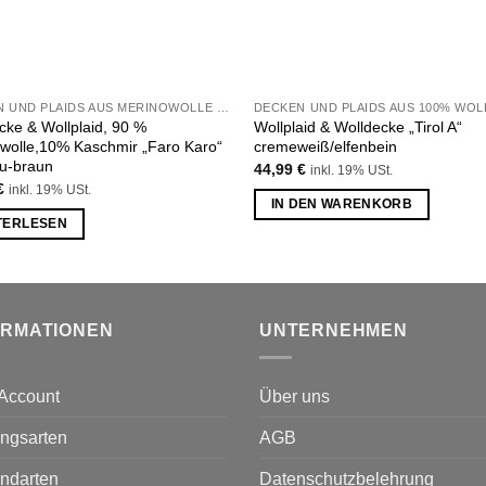
DECKEN UND PLAIDS AUS MERINOWOLLE UND KASCHMIR
DECKEN UND PLAIDS AUS 100% WOL
cke & Wollplaid, 90 %
Wollplaid & Wolldecke „Tirol A“
wolle,10% Kaschmir „Faro Karo“
cremeweiß/elfenbein
au-braun
44,99
€
inkl. 19% USt.
€
inkl. 19% USt.
IN DEN WARENKORB
TERLESEN
ORMATIONEN
UNTERNEHMEN
Account
Über uns
ngsarten
AGB
ndarten
Datenschutzbelehrung