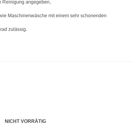
che Reinigung angegeben,
owie Maschinenwäsche mit einem sehr schonenden
rad zulässig.
Zu
Z
Wunschliste
Wunsch
hinzufügen
hinzu
NICHT VORRÄTIG