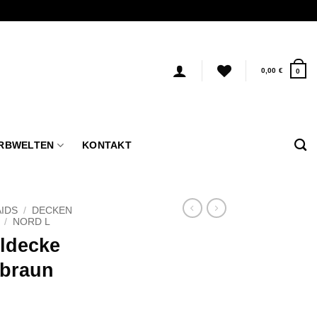
0,00
€
0
RBWELTEN
KONTAKT
IDS
/
DECKEN
/
NORD L
lldecke
-braun