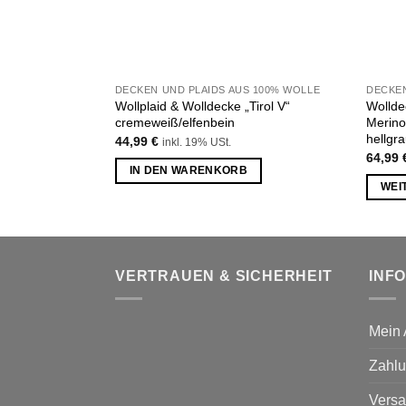
DECKEN UND PLAIDS AUS 100% WOLLE
Wollplaid & Wolldecke „Tirol V“
Wollde
cremeweiß/elfenbein
Merino
hellgr
44,99
€
inkl. 19% USt.
64,99
IN DEN WARENKORB
WEI
VERTRAUEN & SICHERHEIT
INF
Mein 
Zahlu
Versa