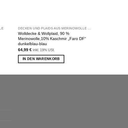
LE
DECKEN UND PLAIDS AUS MERINOWOLLE UND KASCHMIR
DECKEN UND PLAI
Wolldecke & Wollplaid, 90 %
Wollplaid & Wolld
Merinowolle,10% Kaschmir „Faro DF“
44,99
€
inkl. 19% 
dunkelblau-blau
IN DEN WARE
64,99
€
inkl. 19% USt.
IN DEN WARENKORB