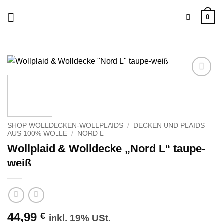
Zum
0
Inhalt
springen
Zu
Wunschliste
hinzufügen
SHOP WOLLDECKEN-WOLLPLAIDS
/
DECKEN UND PLAIDS
AUS 100% WOLLE
/
NORD L
Wollplaid & Wolldecke „Nord L“ taupe-
weiß
44,99
€
inkl. 19% USt.