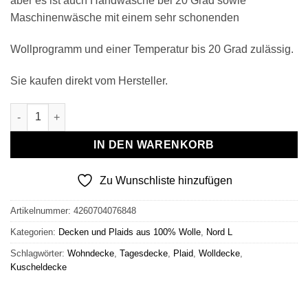
aber es ist auch Handwäsche bei 20 Grad sowie
Maschinenwäsche mit einem sehr schonenden
Wollprogramm und einer Temperatur bis 20 Grad zulässig.
Sie kaufen direkt vom Hersteller.
Wollplaid & Wolldecke "Nord L" taupe-weiß Menge
IN DEN WARENKORB
Zu Wunschliste hinzufügen
Artikelnummer:
4260704076848
Kategorien:
Decken und Plaids aus 100% Wolle
,
Nord L
Schlagwörter:
Wohndecke
,
Tagesdecke
,
Plaid
,
Wolldecke
,
Kuscheldecke