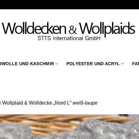
OWOLLE UND KASCHMIR
POLYESTER UND ACRYL
FA
n
Wollplaid & Wolldecke „Nord L“ weiß-taupe