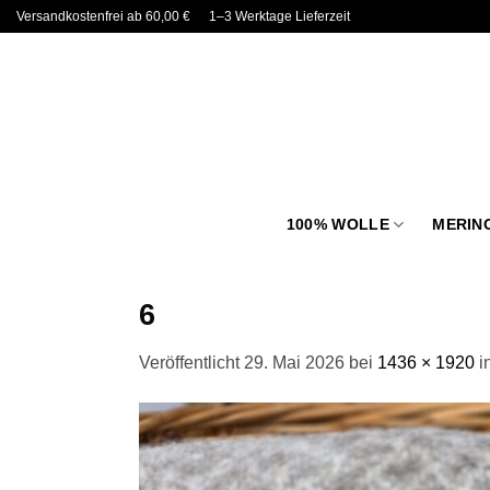
Zum
Versandkostenfrei ab 60,00 €
1–3 Werktage Lieferzeit
Inhalt
springen
100% WOLLE
MERIN
6
Veröffentlicht
29. Mai 2026
bei
1436 × 1920
i