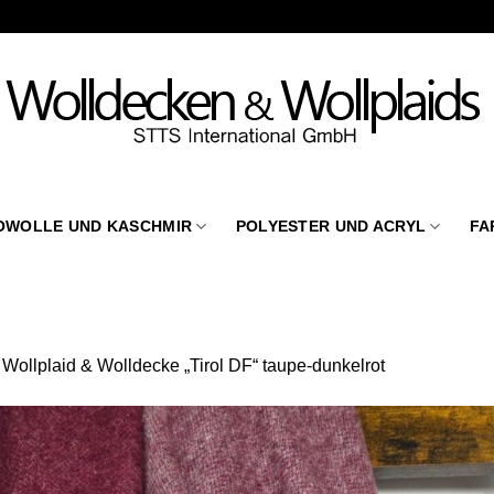
OWOLLE UND KASCHMIR
POLYESTER UND ACRYL
FA
n
Wollplaid & Wolldecke „Tirol DF“ taupe-dunkelrot