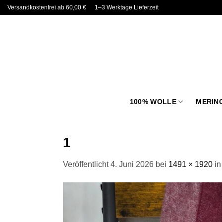
Zum
Versandkostenfrei ab 60,00 €
1–3 Werktage Lieferzeit
Inhalt
springen
100% WOLLE
MERIN
1
Veröffentlicht
4. Juni 2026
bei
1491 × 1920
i