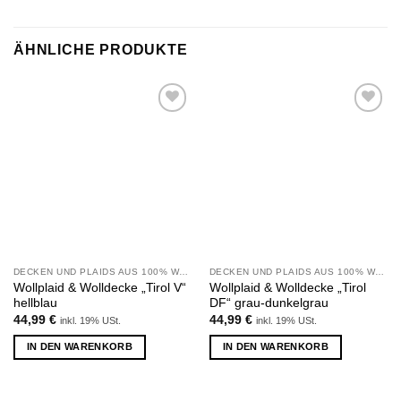
ÄHNLICHE PRODUKTE
Zu
Zu
Wunschliste
Wunschliste
hinzufügen
hinzufügen
DECKEN UND PLAIDS AUS 100% WOLLE
DECKEN UND PLAIDS AUS 100% WOLLE
Wollplaid & Wolldecke „Tirol V“
Wollplaid & Wolldecke „Tirol
hellblau
DF“ grau-dunkelgrau
44,99
€
44,99
€
inkl. 19% USt.
inkl. 19% USt.
IN DEN WARENKORB
IN DEN WARENKORB