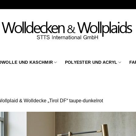
OWOLLE UND KASCHMIR
POLYESTER UND ACRYL
FA
ollplaid & Wolldecke „Tirol DF“ taupe-dunkelrot