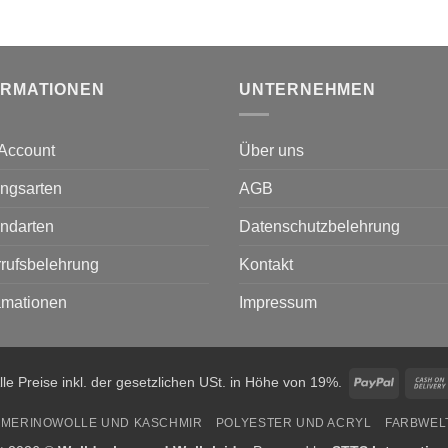
ORMATIONEN
UNTERNEHMEN
Account
Über uns
ngsarten
AGB
ndarten
Datenschutzbelehrung
rufsbelehrung
Kontakt
amationen
Impressum
PayPal
lle Preise inkl. der gesetzlichen USt. in Höhe von 19%.
MERINOWOLLE UND KASCHMIR
POLYESTER UND ACRYL
FARBWEL