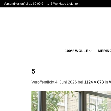
Zum
Versandkostenfrei ab 60,00 €
1–3 Werktage Lieferzeit
Inhalt
springen
100% WOLLE
MERIN
5
Veröffentlicht
4. Juni 2026
bei
1124 × 878
in
W