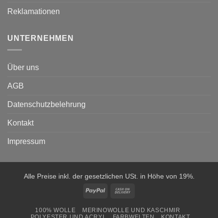
Reklamationen
UNTERNEHMEN
Über uns
AGB
Datenschutzbelehrung
Kontakt
Impressum
Alle Preise inkl. der gesetzlichen USt. in Höhe von 19%.
PayPal
Cash
On
100% WOLLE
MERINOWOLLE UND KASCHMIR
Delivery
POLYESTER UND ACRYL
FARBWELTEN
KONTAKT