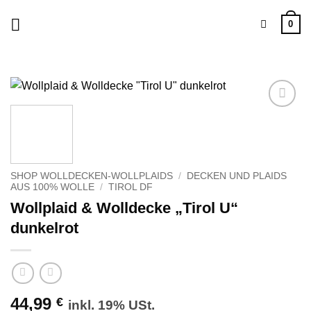
Zum
0
Inhalt
springen
Zu
Wunschliste
hinzufügen
SHOP WOLLDECKEN-WOLLPLAIDS
/
DECKEN UND PLAIDS
AUS 100% WOLLE
/
TIROL DF
Wollplaid & Wolldecke „Tirol U“
dunkelrot
44,99
€
inkl. 19% USt.