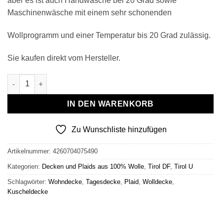
aber es ist auch Handwäsche bei 20 Grad sowie
Maschinenwäsche mit einem sehr schonenden
Wollprogramm und einer Temperatur bis 20 Grad zulässig.
Sie kaufen direkt vom Hersteller.
Wollplaid & Wolldecke "Tirol U" dunkelrot Menge
IN DEN WARENKORB
Zu Wunschliste hinzufügen
Artikelnummer:
4260704075490
Kategorien:
Decken und Plaids aus 100% Wolle
,
Tirol DF
,
Tirol U
Schlagwörter:
Wohndecke
,
Tagesdecke
,
Plaid
,
Wolldecke
,
Kuscheldecke