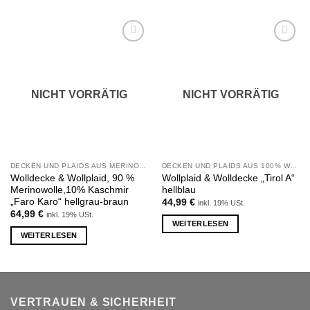
Zu
Zu
Wunschliste
Wunschliste
hinzufügen
hinzufügen
NICHT VORRÄTIG
NICHT VORRÄTIG
DECKEN UND PLAIDS AUS MERINOWOLLE UND KASCHMIR
DECKEN UND PLAIDS AUS 100% WOLLE
Wolldecke & Wollplaid, 90 %
Wollplaid & Wolldecke „Tirol A“
Merinowolle,10% Kaschmir
hellblau
„Faro Karo“ hellgrau-braun
44,99
€
inkl. 19% USt.
64,99
€
inkl. 19% USt.
WEITERLESEN
WEITERLESEN
VERTRAUEN & SICHERHEIT