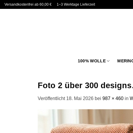
Zum
Versandkostenfrei ab 60,00 €
1–3 Werktage Lieferzeit
Inhalt
springen
100% WOLLE
MERIN
Foto 2 über 300 design
Veröffentlicht
18. Mai 2026
bei
987 × 460
in
W