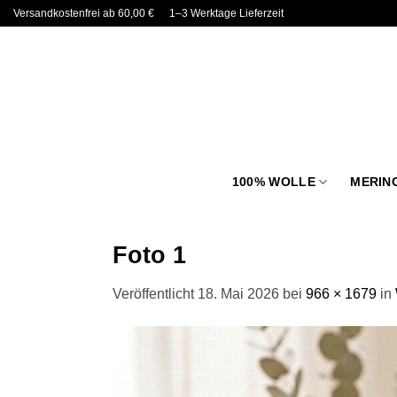
Zum
Versandkostenfrei ab 60,00 €
1–3 Werktage Lieferzeit
Inhalt
springen
100% WOLLE
MERIN
Foto 1
Veröffentlicht
18. Mai 2026
bei
966 × 1679
in