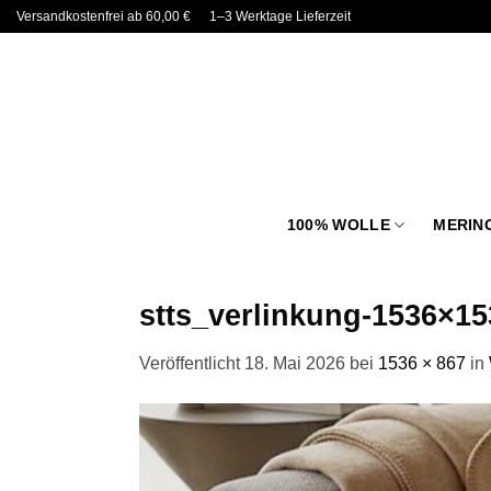
Zum
Versandkostenfrei ab 60,00 €
1–3 Werktage Lieferzeit
Inhalt
springen
100% WOLLE
MERIN
stts_verlinkung-1536×153
Veröffentlicht
18. Mai 2026
bei
1536 × 867
in