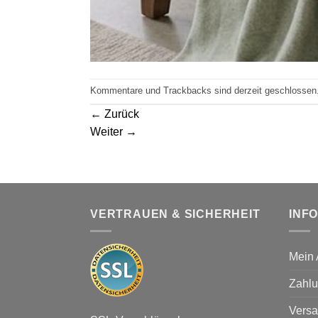
Kommentare und Trackbacks sind derzeit geschlossen
←
Zurück
Weiter
→
VERTRAUEN & SICHERHEIT
INF
Mein 
Zahlu
Versa