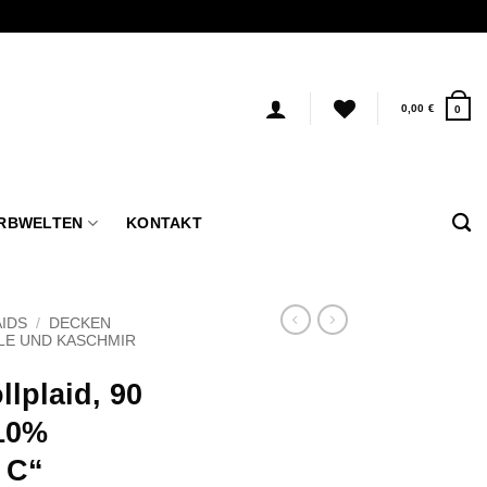
0,00
€
0
RBWELTEN
KONTAKT
IDS
/
DECKEN
LE UND KASCHMIR
lplaid, 90
10%
 C“