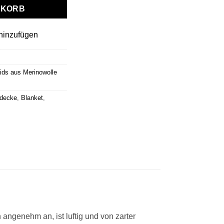
NKORB
hinzufügen
ids aus Merinowolle
decke
,
Blanket
,
h angenehm an, ist luftig und von zarter