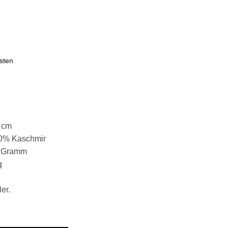
sten
 cm
10% Kaschmir
5 Gramm
g
er.
Merinowolle,10% Kaschmir "Faro C" dunkelgrau Menge