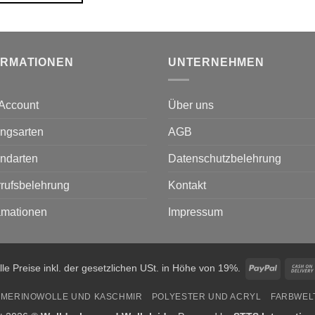
ORMATIONEN
UNTERNEHMEN
Account
Über uns
ngsarten
AGB
ndarten
Datenschutzbelehrung
rufsbelehrung
Kontakt
amationen
Impressum
PayPal
lle Preise inkl. der gesetzlichen USt. in Höhe von 19%.
MERINOWOLLE UND KASCHMIR
POLYESTER UND ACRYL
FARBWEL