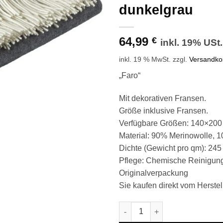
dunkelgrau
64,99
€
inkl. 19% USt.
inkl. 19 % MwSt.
zzgl.
Versandko
„Faro“
Mit dekorativen Fransen.
Größe inklusive Fransen.
Verfügbare Größen: 140×200
Material: 90% Merinowolle, 
Dichte (Gewicht pro qm): 24
Pflege: Chemische Reinigun
Originalverpackung
Sie kaufen direkt vom Herstell
Wolldecke & Wollplaid, 90 % 