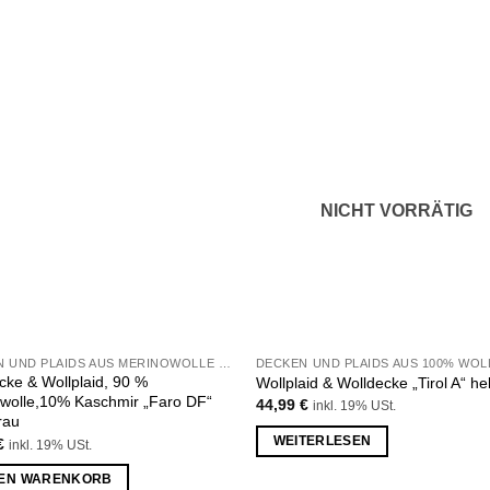
Zu
Z
Wunschliste
Wunsch
hinzufügen
hinzu
NICHT VORRÄTIG
DECKEN UND PLAIDS AUS MERINOWOLLE UND KASCHMIR
DECKEN UND PLAIDS AUS 100% WOL
cke & Wollplaid, 90 %
Wollplaid & Wolldecke „Tirol A“ he
wolle,10% Kaschmir „Faro DF“
44,99
€
inkl. 19% USt.
rau
WEITERLESEN
€
inkl. 19% USt.
DEN WARENKORB