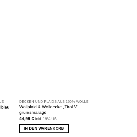
u
Zu
liste
Wunschliste
fügen
hinzufügen
NICH
LE
DECKEN UND PLAIDS AUS 100% WOLLE
DECKEN UND PLAI
Wollplaid & Wolldecke „Tirol V“
llblau
Wollplaid & Wolld
grün/smaragd
44,99
€
inkl. 19% 
44,99
€
inkl. 19% USt.
WEITERLESEN
IN DEN WARENKORB