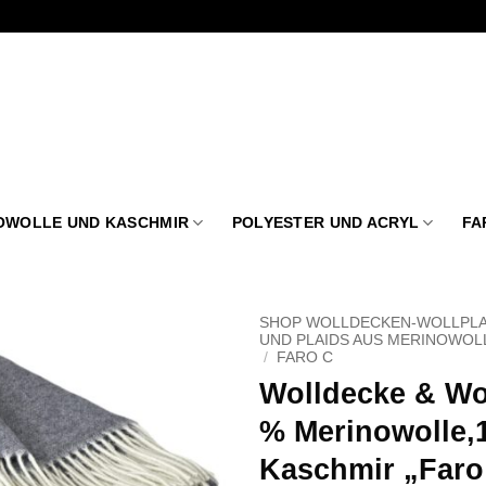
OWOLLE UND KASCHMIR
POLYESTER UND ACRYL
FA
SHOP WOLLDECKEN-WOLLPLA
UND PLAIDS AUS MERINOWOL
/
FARO C
Zu
Wolldecke & Wol
Wunschliste
hinzufügen
% Merinowolle,
Kaschmir „Faro