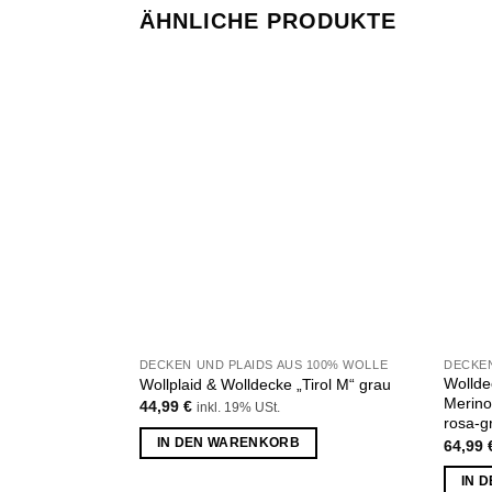
ÄHNLICHE PRODUKTE
Zu
Wunschliste
hinzufügen
DECKEN UND PLAIDS AUS 100% WOLLE
Wollde
Wollplaid & Wolldecke „Tirol M“ grau
Merino
44,99
€
inkl. 19% USt.
rosa-g
IN DEN WARENKORB
64,99
IN 