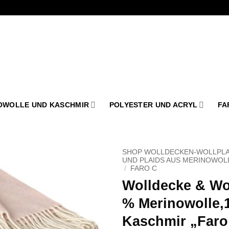
OWOLLE UND KASCHMIR
POLYESTER UND ACRYL
FA
SHOP WOLLDECKEN-WOLLPLA
UND PLAIDS AUS MERINOWOL
/
FARO C
Zu
Wolldecke & Wol
Wunschliste
hinzufügen
% Merinowolle,
Kaschmir „Faro