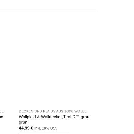
u
Zu
liste
Wunschliste
fügen
hinzufügen
LE
DECKEN UND PLAIDS AUS 100% WOLLE
DECKEN UND PLAI
Wollplaid & Wolldecke „Tirol DF“ grau-
Wollplaid & Wolld
ün
grün
U“cremeweiß/elf
44,99
€
44,99
€
inkl. 19% USt.
inkl. 19% 