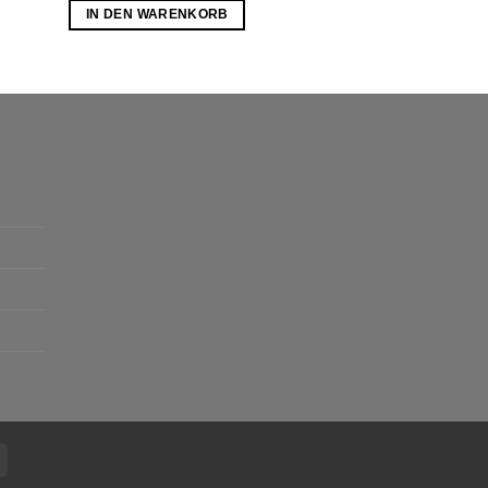
IN DEN WARENKORB
IN DEN WARE
Cash
On