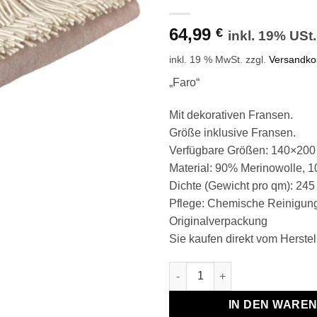
64,99
€
inkl. 19% USt.
inkl. 19 % MwSt.
zzgl.
Versandko
„Faro“
Mit dekorativen Fransen.
Größe inklusive Fransen.
Verfügbare Größen: 140×200
Material: 90% Merinowolle, 
Dichte (Gewicht pro qm): 24
Pflege: Chemische Reinigun
Originalverpackung
Sie kaufen direkt vom Herstell
Wolldecke & Wollplaid, 90 % 
IN DEN WARE