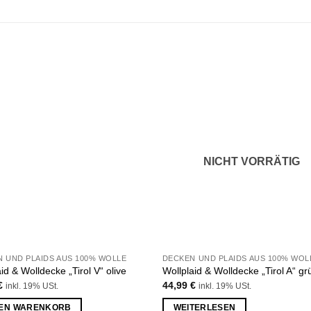
Zu
Z
Wunschliste
Wunsch
hinzufügen
hinzu
NICHT VORRÄTIG
 UND PLAIDS AUS 100% WOLLE
DECKEN UND PLAIDS AUS 100% WOL
id & Wolldecke „Tirol V“ olive
Wollplaid & Wolldecke „Tirol A“ gr
€
44,99
€
inkl. 19% USt.
inkl. 19% USt.
DEN WARENKORB
WEITERLESEN