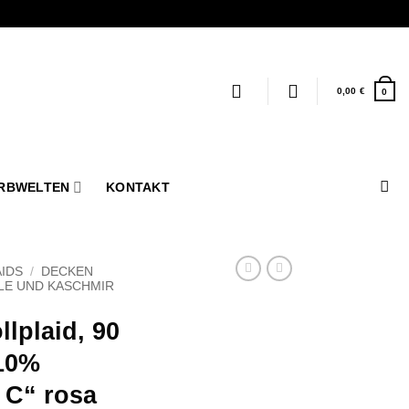
0,00
€
0
RBWELTEN
KONTAKT
IDS
/
DECKEN
LE UND KASCHMIR
lplaid, 90
10%
 C“ rosa