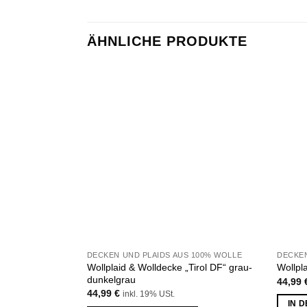
ÄHNLICHE PRODUKTE
Zu
Wunschliste
hinzufügen
DECKEN UND PLAIDS AUS 100% WOLLE
DECKEN
Wollplaid & Wolldecke „Tirol DF“ grau-
Wollpla
dunkelgrau
44,99
44,99
€
inkl. 19% USt.
IN 