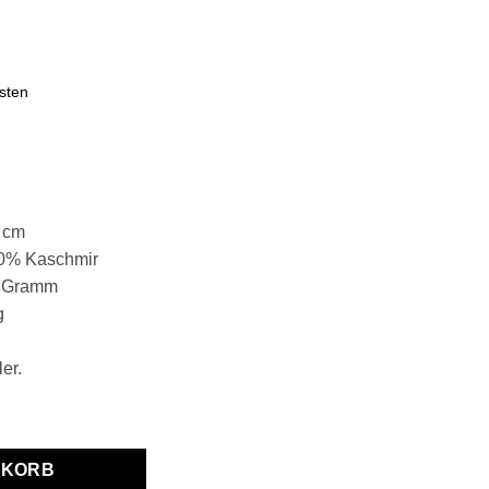
sten
 cm
10% Kaschmir
5 Gramm
g
er.
Merinowolle,10% Kaschmir "Faro C" rosa Menge
NKORB