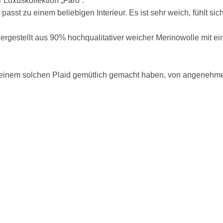
r Luxuskollektion „Faro“.
 passt zu einem beliebigen Interieur. Es ist sehr weich, fühlt sic
 hergestellt aus 90% hochqualitativer weicher Merinowolle mit
r einem solchen Plaid gemütlich gemacht haben, von angeneh