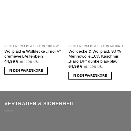
Wunschliste
Wunschliste
hinzufügen
hinzufügen
DECKEN UND PLAIDS AUS 100% WOLLE
DECKEN UND PLAIDS AUS MERINOWOLLE UND KASCHMIR
Wollplaid & Wolldecke „Tirol V“
Wolldecke & Wollplaid, 90 %
cremeweiß/elfenbein
Merinowolle,10% Kaschmir
„Faro DF“ dunkelblau-blau
44,99
€
inkl. 19% USt.
64,99
€
inkl. 19% USt.
IN DEN WARENKORB
IN DEN WARENKORB
VERTRAUEN & SICHERHEIT