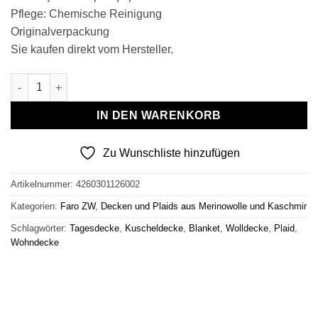
Pflege: Chemische Reinigung
Originalverpackung
Sie kaufen direkt vom Hersteller.
Wolldecke & Wollplaid, 90 % Merinowolle,10% Kaschmir "Faro-Z
IN DEN WARENKORB
Zu Wunschliste hinzufügen
Artikelnummer:
4260301126002
Kategorien:
Faro ZW
,
Decken und Plaids aus Merinowolle und Kaschmir
Schlagwörter:
Tagesdecke
,
Kuscheldecke
,
Blanket
,
Wolldecke
,
Plaid
,
Wohndecke