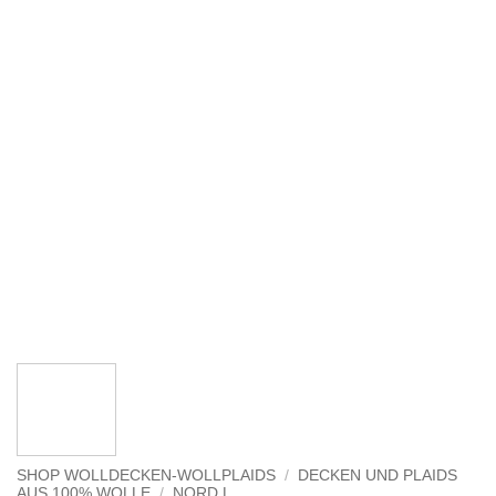
SHOP WOLLDECKEN-WOLLPLAIDS
/
DECKEN UND PLAIDS
AUS 100% WOLLE
/
NORD L