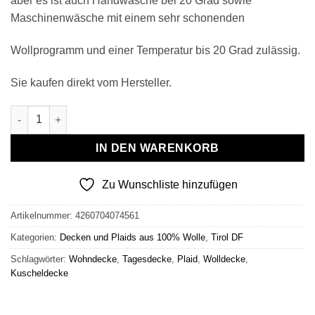
aber es ist auch Handwäsche bei 20 Grad sowie
Maschinenwäsche mit einem sehr schonenden
Wollprogramm und einer Temperatur bis 20 Grad zulässig.
Sie kaufen direkt vom Hersteller.
Wollplaid & Wolldecke "Tirol DF" braun-grün Menge
IN DEN WARENKORB
Zu Wunschliste hinzufügen
Artikelnummer:
4260704074561
Kategorien:
Decken und Plaids aus 100% Wolle
,
Tirol DF
Schlagwörter:
Wohndecke
,
Tagesdecke
,
Plaid
,
Wolldecke
,
Kuscheldecke