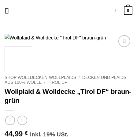
Zum
0
Inhalt
springen
Zu
Wunschliste
hinzufügen
SHOP WOLLDECKEN-WOLLPLAIDS
/
DECKEN UND PLAIDS
AUS 100% WOLLE
/
TIROL DF
Wollplaid & Wolldecke „Tirol DF“ braun-
grün
44,99
€
inkl. 19% USt.