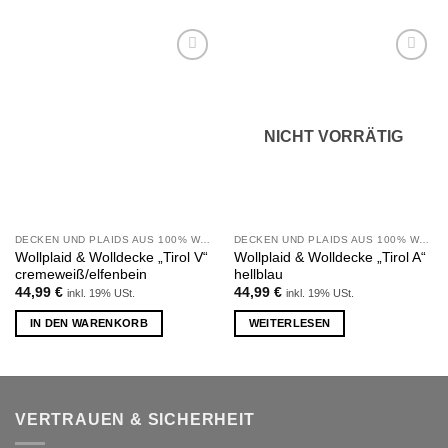
Zu
Zu
Wunschliste
Wunschliste
hinzufügen
hinzufügen
NICHT VORRÄTIG
DECKEN UND PLAIDS AUS 100% WOLLE
DECKEN UND PLAIDS AUS 100% WOLLE
Wollplaid & Wolldecke „Tirol V“
Wollplaid & Wolldecke „Tirol A“
cremeweiß/elfenbein
hellblau
44,99
€
44,99
€
inkl. 19% USt.
inkl. 19% USt.
IN DEN WARENKORB
WEITERLESEN
VERTRAUEN & SICHERHEIT