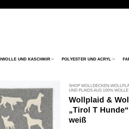
OWOLLE UND KASCHMIR
POLYESTER UND ACRYL
FA
SHOP WOLLDECKEN-WOLLPLA
UND PLAIDS AUS 100% WOLLE
Wollplaid & Wo
Zu
Wunschliste
„Tirol T Hunde“
hinzufügen
weiß