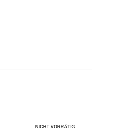
u
Zu
liste
Wunschliste
fügen
hinzufügen
NICHT VORRÄTIG