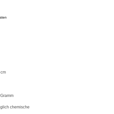
sten
 cm
0 Gramm
diglich chemische