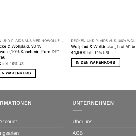
DECKEN UND PLAIDS AUS MERINOWOLLE UND KASCHMIR
DECKEN UND PLAIDS AUS 100% WOL
cke & Wollplaid, 90 %
Wollplaid & Wolldecke „Tirol M“ b
wolle,10% Kaschmir „Faro DF“
44,99
€
inkl. 19% USt.
rau
IN DEN WARENKORB
€
inkl. 19% USt.
DEN WARENKORB
ORMATIONEN
UNTERNEHMEN
Account
Über uns
ngsarten
AGB