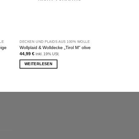
LE
DECKEN UND PLAIDS AUS 100% WOLLE
DECKEN UND PLAI
Wollplaid & Woll
eige
Wollplaid & Wolldecke „Tirol M“ olive
dunkelgrau
44,99
€
inkl. 19% USt.
44,99
€
inkl. 19% 
WEITERLESEN
IN DEN WARE