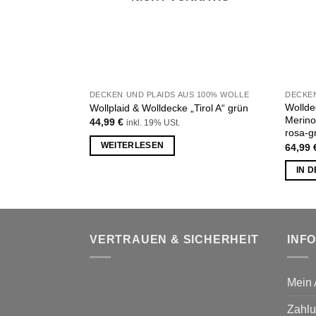
DECKEN UND PLAIDS AUS 100% WOLLE
Wollde
Wollplaid & Wolldecke „Tirol A“ grün
Merino
44,99
€
inkl. 19% USt.
rosa-g
WEITERLESEN
64,99
IN 
VERTRAUEN & SICHERHEIT
INF
Mein 
Zahlu