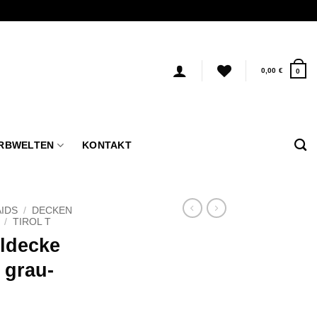
0,00
€
0
RBWELTEN
KONTAKT
IDS
/
DECKEN
/
TIROL T
lldecke
 grau-