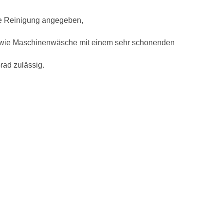
che Reinigung angegeben,
owie Maschinenwäsche mit einem sehr schonenden
rad zulässig.
Zu
Z
Wunschliste
Wunsch
hinzufügen
hinzu