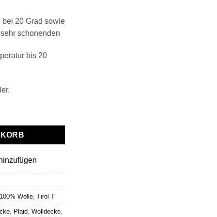
 bei 20 Grad sowie
 sehr schonenden
eratur bis 20
er.
 T Hunde" grau-weiß Menge
NKORB
hinzufügen
 100% Wolle
,
Tirol T
cke
,
Plaid
,
Wolldecke
,