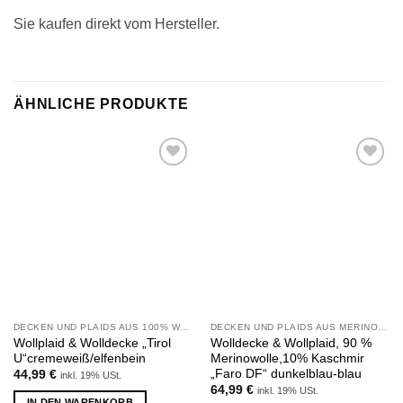
Sie kaufen direkt vom Hersteller.
ÄHNLICHE PRODUKTE
Zu
Zu
Wunschliste
Wunschliste
hinzufügen
hinzufügen
DECKEN UND PLAIDS AUS 100% WOLLE
DECKEN UND PLAIDS AUS MERINOWOLLE UND KASCHMIR
Wollplaid & Wolldecke „Tirol
Wolldecke & Wollplaid, 90 %
U“cremeweiß/elfenbein
Merinowolle,10% Kaschmir
„Faro DF“ dunkelblau-blau
44,99
€
inkl. 19% USt.
64,99
€
inkl. 19% USt.
IN DEN WARENKORB