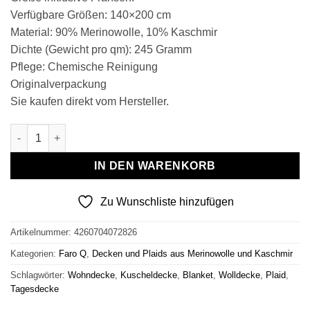
Verfügbare Größen: 140×200 cm
Material: 90% Merinowolle, 10% Kaschmir
Dichte (Gewicht pro qm): 245 Gramm
Pflege: Chemische Reinigung
Originalverpackung
Sie kaufen direkt vom Hersteller.
Wolldecke & Wollplaid, 90 % Merinowolle,10% Kaschmir "Faro 
IN DEN WARENKORB
Zu Wunschliste hinzufügen
Artikelnummer:
4260704072826
Kategorien:
Faro Q
,
Decken und Plaids aus Merinowolle und Kaschmir
Schlagwörter:
Wohndecke
,
Kuscheldecke
,
Blanket
,
Wolldecke
,
Plaid
,
Tagesdecke