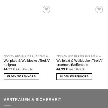
Zu
Zu
Wunschliste
Wunschliste
hinzufügen
hinzufügen
DECKEN UND PLAIDS AUS 100% WOLLE
DECKEN UND PLAIDS AUS 100% WOLLE
Wollplaid & Wolldecke „Tirol A“
Wollplaid & Wolldecke „Tirol A“
hellgrau
cremeweiß/elfenbein
44,99
€
44,99
€
inkl. 19% USt.
inkl. 19% USt.
IN DEN WARENKORB
IN DEN WARENKORB
VERTRAUEN & SICHERHEIT