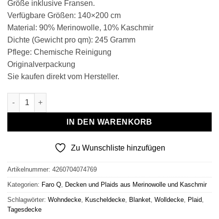
Größe inklusive Fransen.
Verfügbare Größen: 140×200 cm
Material: 90% Merinowolle, 10% Kaschmir
Dichte (Gewicht pro qm): 245 Gramm
Pflege: Chemische Reinigung
Originalverpackung
Sie kaufen direkt vom Hersteller.
Wolldecke & Wollplaid, 90 % Merinowolle,10% Kaschmir "Faro 
IN DEN WARENKORB
Zu Wunschliste hinzufügen
Artikelnummer:
4260704074769
Kategorien:
Faro Q
,
Decken und Plaids aus Merinowolle und Kaschmir
Schlagwörter:
Wohndecke
,
Kuscheldecke
,
Blanket
,
Wolldecke
,
Plaid
,
Tagesdecke