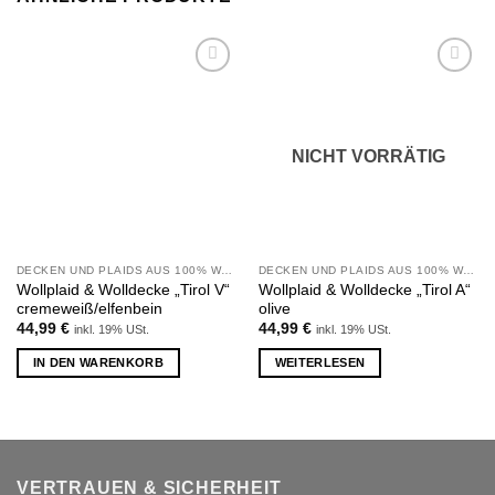
Zu
Zu
Wunschliste
Wunschliste
hinzufügen
hinzufügen
NICHT VORRÄTIG
DECKEN UND PLAIDS AUS 100% WOLLE
DECKEN UND PLAIDS AUS 100% WOLLE
Wollplaid & Wolldecke „Tirol V“
Wollplaid & Wolldecke „Tirol A“
cremeweiß/elfenbein
olive
44,99
€
44,99
€
inkl. 19% USt.
inkl. 19% USt.
IN DEN WARENKORB
WEITERLESEN
VERTRAUEN & SICHERHEIT