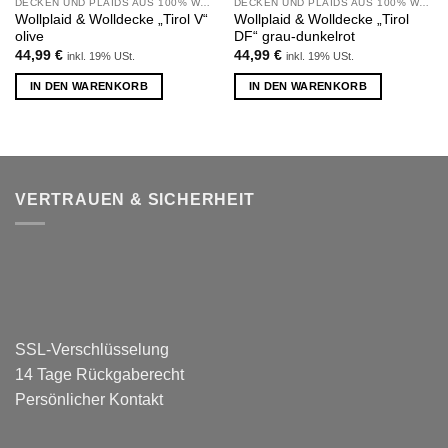
DECKEN UND PLAIDS AUS 100% WOLLE
DECKEN UND PLAIDS AUS 100% WOLLE
Wollplaid & Wolldecke „Tirol V“
Wollplaid & Wolldecke „Tirol
olive
DF“ grau-dunkelrot
44,99
€
44,99
€
inkl. 19% USt.
inkl. 19% USt.
IN DEN WARENKORB
IN DEN WARENKORB
VERTRAUEN & SICHERHEIT
SSL-Verschlüsselung
14 Tage Rückgaberecht
Persönlicher Kontakt