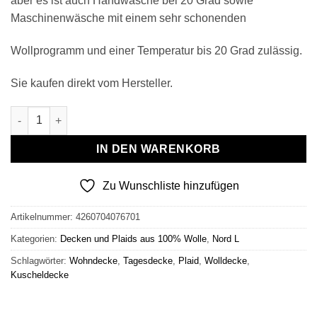
aber es ist auch Handwäsche bei 20 Grad sowie
Maschinenwäsche mit einem sehr schonenden
Wollprogramm und einer Temperatur bis 20 Grad zulässig.
Sie kaufen direkt vom Hersteller.
Wollplaid & Wolldecke "Nord L" weiß-hellgrau Menge
IN DEN WARENKORB
Zu Wunschliste hinzufügen
Artikelnummer:
4260704076701
Kategorien:
Decken und Plaids aus 100% Wolle
,
Nord L
Schlagwörter:
Wohndecke
,
Tagesdecke
,
Plaid
,
Wolldecke
,
Kuscheldecke