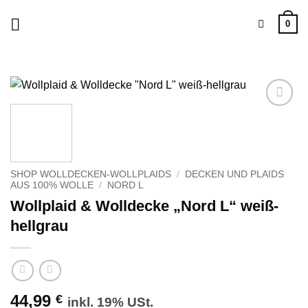
Zum
0
Inhalt
springen
Zu
Wunschliste
hinzufügen
SHOP WOLLDECKEN-WOLLPLAIDS
/
DECKEN UND PLAIDS
AUS 100% WOLLE
/
NORD L
Wollplaid & Wolldecke „Nord L“ weiß-
hellgrau
44,99
€
inkl. 19% USt.