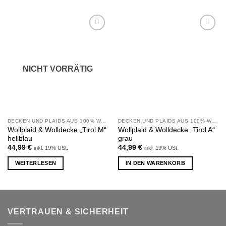
Zu
Zu
Wunschliste
Wunschliste
hinzufügen
hinzufügen
NICHT VORRÄTIG
DECKEN UND PLAIDS AUS 100% WOLLE
DECKEN UND PLAIDS AUS 100% WOLLE
Wollplaid & Wolldecke „Tirol M“
Wollplaid & Wolldecke „Tirol A“
hellblau
grau
44,99
€
44,99
€
inkl. 19% USt.
inkl. 19% USt.
WEITERLESEN
IN DEN WARENKORB
VERTRAUEN & SICHERHEIT