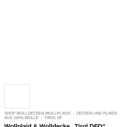
SHOP WOLLDECKEN-WOLLPLAIDS
/
DECKEN UND PLAIDS
AUS 100% WOLLE
/
TIROL DF
Wollplaid & Wolldecke „Tirol DFD“