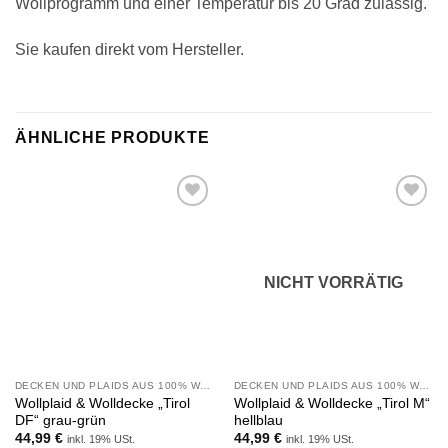
Wollprogramm und einer Temperatur bis 20 Grad zulässig.
Sie kaufen direkt vom Hersteller.
ÄHNLICHE PRODUKTE
Zu
Zu
Wunschliste
Wunschliste
hinzufügen
hinzufügen
NICHT VORRÄTIG
DECKEN UND PLAIDS AUS 100% WOLLE
DECKEN UND PLAIDS AUS 100% WOLLE
Wollplaid & Wolldecke „Tirol
Wollplaid & Wolldecke „Tirol M“
DF“ grau-grün
hellblau
44,99
€
44,99
€
inkl. 19% USt.
inkl. 19% USt.