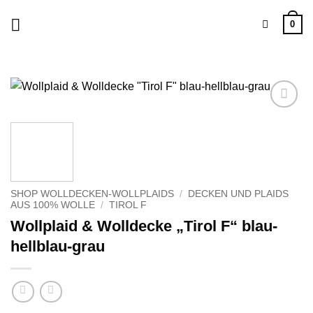
Zum
0
Inhalt
springen
Zu
Wunschliste
hinzufügen
SHOP WOLLDECKEN-WOLLPLAIDS
/
DECKEN UND PLAIDS
AUS 100% WOLLE
/
TIROL F
Wollplaid & Wolldecke „Tirol F“ blau-
hellblau-grau