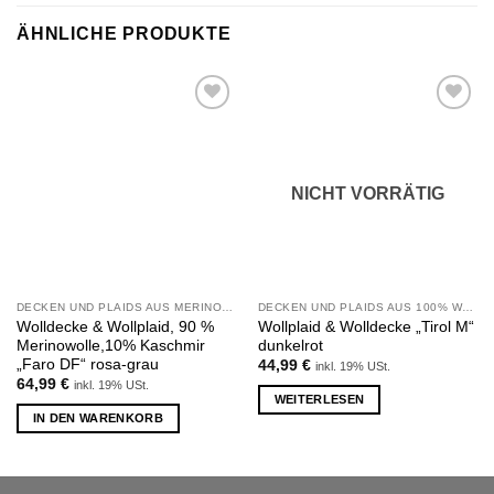
ÄHNLICHE PRODUKTE
Zu
Zu
Wunschliste
Wunschliste
hinzufügen
hinzufügen
NICHT VORRÄTIG
DECKEN UND PLAIDS AUS MERINOWOLLE UND KASCHMIR
DECKEN UND PLAIDS AUS 100% WOLLE
Wolldecke & Wollplaid, 90 %
Wollplaid & Wolldecke „Tirol M“
Merinowolle,10% Kaschmir
dunkelrot
„Faro DF“ rosa-grau
44,99
€
inkl. 19% USt.
64,99
€
inkl. 19% USt.
WEITERLESEN
IN DEN WARENKORB