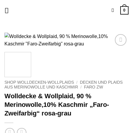
Zum
0
Inhalt
springen
Zu
Wunschliste
hinzufügen
SHOP WOLLDECKEN-WOLLPLAIDS
/
DECKEN UND PLAIDS
AUS MERINOWOLLE UND KASCHMIR
/
FARO ZW
Wolldecke & Wollplaid, 90 %
Merinowolle,10% Kaschmir „Faro-
Zweifarbig“ rosa-grau