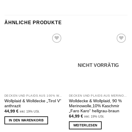
ÄHNLICHE PRODUKTE
Zu
Zu
Wunschliste
Wunschliste
hinzufügen
hinzufügen
NICHT VORRÄTIG
DECKEN UND PLAIDS AUS 100% WOLLE
DECKEN UND PLAIDS AUS MERINOWOLLE UND KASCHMIR
Wollplaid & Wolldecke „Tirol V“
Wolldecke & Wollplaid, 90 %
anthrazit
Merinowolle,10% Kaschmir
„Faro Karo“ hellgrau-braun
44,99
€
inkl. 19% USt.
64,99
€
inkl. 19% USt.
IN DEN WARENKORB
WEITERLESEN